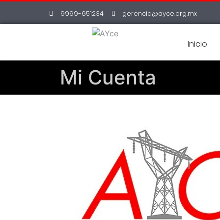
9999-651234
gerencia@ayce.org.mx
Inicio
Mi Cuenta